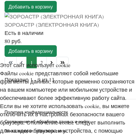
Добавить в корзину
ЗОРОАСТР (ЭЛЕКТРОННАЯ КНИГА)
Есть в наличии
80 руб.
Добавить в корзину
1
2
Этот сайт использует cookie
Файлы cookie представляют собой небольшие
Показано 1 - 9 из 13
фрагменты данных, которые временно сохраняются
на вашем компьютере или мобильном устройстве и
обеспечивают более эффективную работу сайта.
Если вы не хотите использовать cookie, вы можете
Политика конфиденциальности
отключить их в настройках безопасности вашего
Соглашение об обработке данных и cookie
браузера. Отключение cookie следует выполнить
для каждого браузера и устройства, с помощью
Заказ, возврат, обратная связь