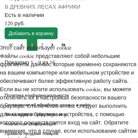
B ДPEВНИX ЛЕСАX АФРИКИ
Есть в наличии
120 руб.
Добавить в корзину
1
2
Этот сайт использует cookie
Файлы cookie представляют собой небольшие
Показано 1 - 9 из 16
фрагменты данных, которые временно сохраняются
на вашем компьютере или мобильном устройстве и
обеспечивают более эффективную работу сайта.
Если вы не хотите использовать cookie, вы можете
Политика конфиденциальности
отключить их в настройках безопасности вашего
Соглашение об обработке данных и cookie
браузера. Отключение cookie следует выполнить
для каждого браузера и устройства, с помощью
Заказ, возврат, обратная связь
которого осуществляется вход на сайт. Обратите
Контактная Информация
внимание, что в случае, если использование сайтом
Правила продажи товаров