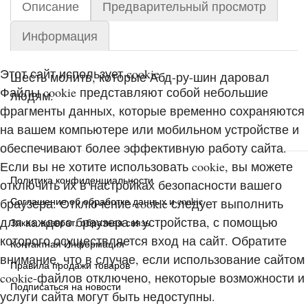
Описание
Предварительный просмотр
Информация
Этот сайт использует cookie
Шесть молитв, которые Абд-ру-шин даровал
Файлы cookie представляют собой небольшие
людям.
фрагменты данных, которые временно сохраняются
на вашем компьютере или мобильном устройстве и
обеспечивают более эффективную работу сайта.
Если вы не хотите использовать cookie, вы можете
Политика конфиденциальности
отключить их в настройках безопасности вашего
Соглашение об обработке данных и cookie
браузера. Отключение cookie следует выполнить
для каждого браузера и устройства, с помощью
Заказ, возврат, обратная связь
которого осуществляется вход на сайт. Обратите
Контактная Информация
внимание, что в случае, если использование сайтом
Правила продажи товаров
cookie-файлов отключено, некоторые возможности и
Подписаться на новости
услуги сайта могут быть недоступны.