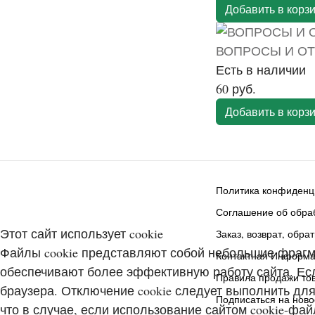
Добавить в корз
ВОПРОСЫ И ОТ
Есть в наличии
60 руб.
Добавить в корз
Политика конфиденц
Соглашение об обраб
Этот сайт использует cookie
Заказ, возврат, обра
Файлы cookie представляют собой небольшие фрагм
Контактная Информ
обеспечивают более эффективную работу сайта. Если
Правила продажи то
браузера. Отключение cookie следует выполнить для
Подписаться на ново
что в случае, если использование сайтом cookie-фа