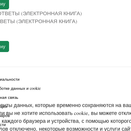
ину
ВЕТЫ (ЭЛЕКТРОННАЯ КНИГА)
ину
иальности
отке данных и cookie
тная связь
енты данных, которые временно сохраняются на ва
ация
 вы не хотите использовать cookie, вы можете откл
варов
 каждого браузера и устройства, с помощью которог
сти
йлов отключено, некоторые возможности и услуги сай