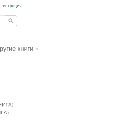
егистрация
for results.
ругие книги
ГА)