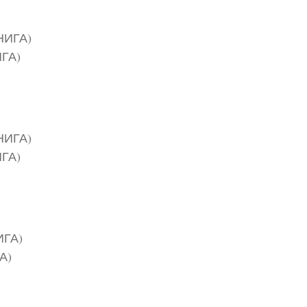
ГА)
ГА)
А)