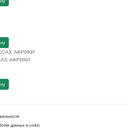
ину
ину
САX АФРИКИ
ину
иальности
отке данных и cookie