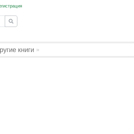
егистрация
for results.
ругие книги