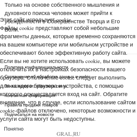
Только на основе собственного мышления и
духовного поиска человек может прийти к
Этот сайт использует cookie
убеждённости в Совершенстве Творца и Его
Файлы cookie представляют собой небольшие
Воли.
фрагменты данных, которые временно сохраняются
на вашем компьютере или мобильном устройстве и
обеспечивают более эффективную работу сайта.
Если вы не хотите использовать cookie, вы можете
Политика конфиденциальности
отключить их в настройках безопасности вашего
Соглашение об обработке данных и cookie
браузера. Отключение cookie следует выполнить
для каждого браузера и устройства, с помощью
Заказ, возврат, обратная связь
которого осуществляется вход на сайт. Обратите
Контактная Информация
внимание, что в случае, если использование сайтом
Правила продажи товаров
cookie-файлов отключено, некоторые возможности и
Подписаться на новости
услуги сайта могут быть недоступны.
Понятно
GRAL.RU