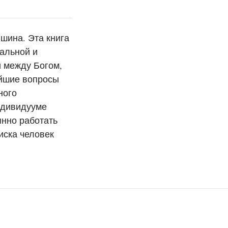
-шина. Эта книга
нальной и
и между Богом,
ейшие вопросы
ного
ндивидууме
янно работать
иска человек