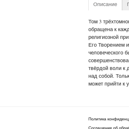
Описание
Том 3 трёхтомно
обращена к кажд
религиозной при
Его Творением и
человеческого б
совершенствован
твёрдой воли к 
над собой. Толь
может прийти к 
Политика конфиденц
Соглашение об обраб