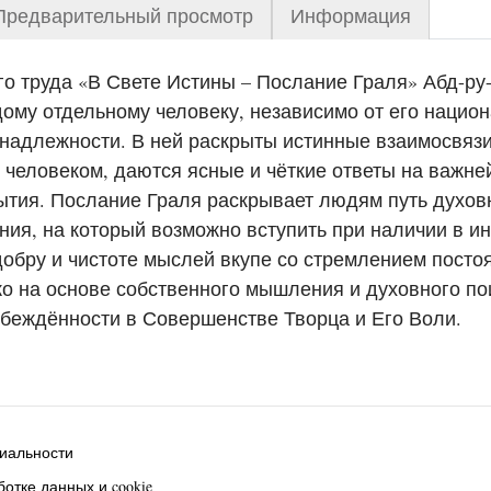
Предварительный просмотр
Информация
го труда «В Свете Истины – Послание Граля» Абд-ру
ому отдельному человеку, независимо от его нацио
надлежности. В ней раскрыты истинные взаимосвяз
 человеком, даются ясные и чёткие ответы на важн
ытия. Послание Граля раскрывает людям путь духов
ия, на который возможно вступить при наличии в и
добру и чистоте мыслей вкупе со стремлением посто
ко на основе собственного мышления и духовного по
убеждённости в Совершенстве Творца и Его Воли.
иальности
отке данных и cookie