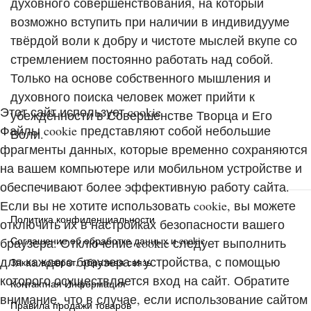
духовного совершенствования, на который
возможно вступить при наличии в индивидууме
твёрдой воли к добру и чистоте мыслей вкупе со
стремлением постоянно работать над собой.
Только на основе собственного мышления и
духовного поиска человек может прийти к
Этот сайт использует cookie
убеждённости в Совершенстве Творца и Его
Файлы cookie представляют собой небольшие
Воли.
фрагменты данных, которые временно сохраняются
на вашем компьютере или мобильном устройстве и
обеспечивают более эффективную работу сайта.
Если вы не хотите использовать cookie, вы можете
Политика конфиденциальности
отключить их в настройках безопасности вашего
Соглашение об обработке данных и cookie
браузера. Отключение cookie следует выполнить
для каждого браузера и устройства, с помощью
Заказ, возврат, обратная связь
которого осуществляется вход на сайт. Обратите
Контактная Информация
внимание, что в случае, если использование сайтом
Правила продажи товаров