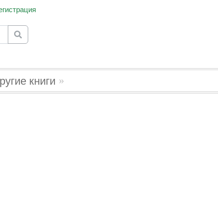
егистрация
for results.
ругие книги